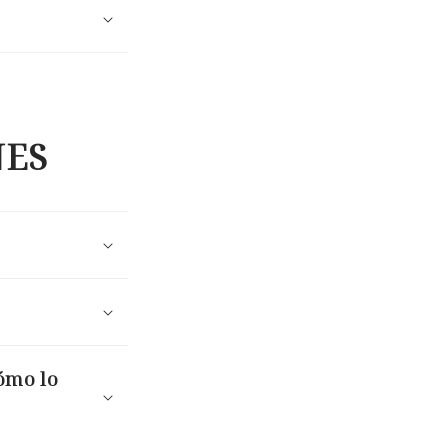
NES
ómo lo