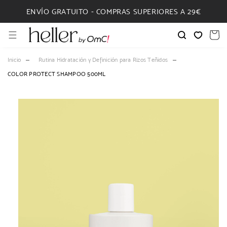
IR
DIRECTAMENTE
ENVÍO GRATUITO - COMPRAS SUPERIORES A 29€
AL CONTENIDO
Carrito
Inicio
Rutina Hidratación y Definición para Rizos Teñidos
COLOR PROTECT SHAMPOO 500ML
IR
DIRECTAMENTE
A LA
INFORMACIÓN
DEL
PRODUCTO