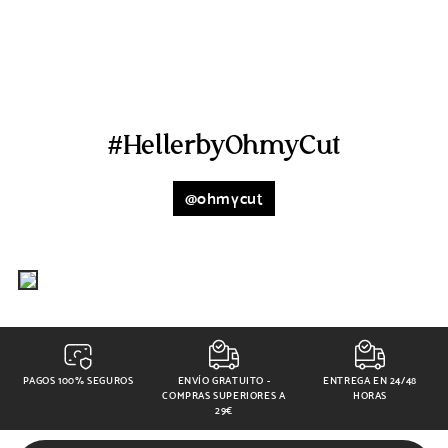
hydroxysultaine, Parfum [Fragrance], Styrene/acrylates
copolymer, Phenoxyethanol, Polyquaternium-10, Polyquaternium-
7, Limonene, Lecithin, Punica granatum pericarp extract,
Methylchloroisothiazolinone, Methylisothiazolinone.
#HellerbyOhmyCut
@ohmycut
PAGOS 100% SEGUROS
ENVÍO GRATUITO -
ENTREGA EN 24/48
COMPRAS SUPERIORES A
HORAS
29€