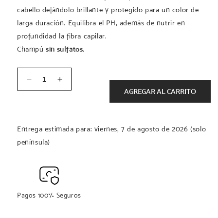
cabello dejándolo brillante y protegido para un color de
larga duración. Equilibra el PH, además de nutrir en
profundidad la fibra capilar.
Champú
sin sulfatos.
Cantidad
Reducir
Aumentar
AGREGAR AL CARRITO
cantidad
cantidad
para
para
COLOR
COLOR
PROTECT
PROTECT
Entrega estimada para: viernes, 7 de agosto de 2026 (solo
SHAMPOO
SHAMPOO
península)
500ML
500ML
Pagos 100% Seguros