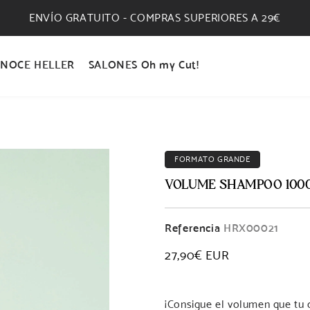
ENVÍO GRATUITO - COMPRAS SUPERIORES A 29€
NOCE HELLER
SALONES Oh my Cut!
FORMATO GRANDE
VOLUME SHAMPOO 100
Referencia
HRX00021
Precio
27,90€ EUR
habitual
¡Consigue el volumen que tu 