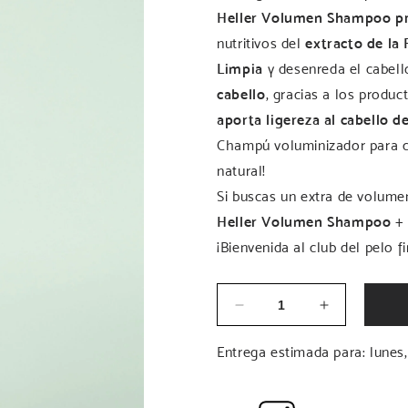
Heller Volumen Shampoo
p
nutritivos del
extracto de la 
Limpia
y desenreda el cabell
cabello
, gracias a los produ
aporta ligereza al cabello de
Champú voluminizador para ca
natural!
Si buscas un extra de volume
Heller Volumen Shampoo
+
¡Bienvenida al club del pelo 
Cantidad
Reducir
Aumentar
cantidad
cantidad
para
para
Entrega estimada para: lunes,
VOLUME
VOLUME
SHAMPOO
SHAMPOO