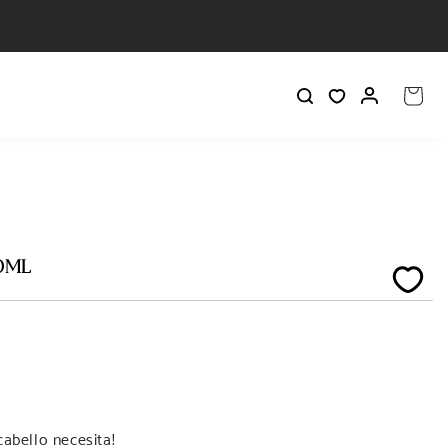
Iniciar
Carrito
sesión
0ML
cabello necesita!