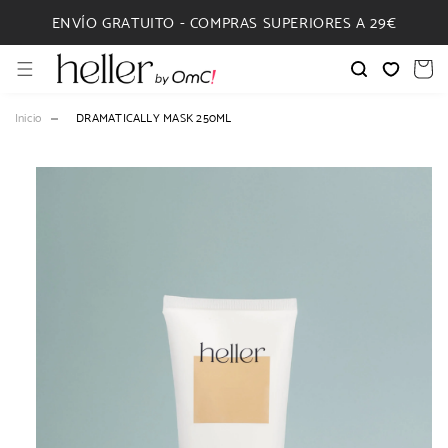
IR
DIRECTAMENTE
ENVÍO GRATUITO - COMPRAS SUPERIORES A 29€
AL CONTENIDO
Carrito
Inicio
DRAMATICALLY MASK 250ML
IR
DIRECTAMENTE
A LA
INFORMACIÓN
DEL
PRODUCTO