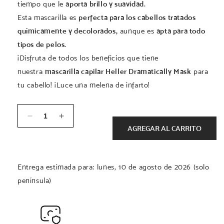
tiempo que le
aporta brillo y suavidad.
Esta mascarilla es
perfecta para los cabellos tratados
químicamente y decolorados,
aunque es
apta para todo
tipos de pelos.
¡Disfruta de todos los beneficios que tiene
nuestra
mascarilla capilar Heller Dramatically Mask
para
tu cabello! ¡Luce una melena de infarto!
Cantidad
Reducir
Aumentar
AGREGAR AL CARRITO
cantidad
cantidad
para
para
DRAMATICALLY
DRAMATICALLY
MASK
MASK
Entrega estimada para: lunes, 10 de agosto de 2026 (solo
250ML
250ML
península)