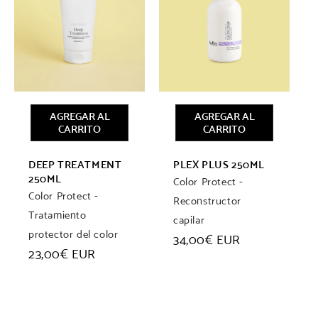
AGREGAR AL
AGREGAR AL
CARRITO
CARRITO
DEEP TREATMENT
PLEX PLUS 250ML
250ML
Color Protect -
Color Protect -
Reconstructor
Tratamiento
capilar
protector del color
Precio
34,00€ EUR
Precio
23,00€ EUR
habitual
habitual