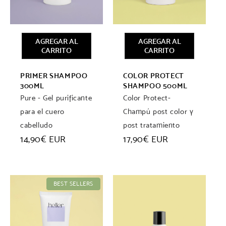
AGREGAR AL
AGREGAR AL
CARRITO
CARRITO
PRIMER SHAMPOO
COLOR PROTECT
300ML
SHAMPOO 500ML
Pure - Gel purificante
Color Protect-
para el cuero
Champú post color y
cabelludo
post tratamiento
Precio
14,90€ EUR
Precio
17,90€ EUR
habitual
habitual
BEST SELLERS