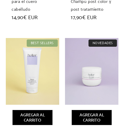
para el cuero
Champú post color y
cabelludo
post tratamiento
Precio
14,90€ EUR
Precio
17,90€ EUR
habitual
habitual
BEST SELLERS
NOVEDADES
AGREGAR AL
AGREGAR AL
CARRITO
CARRITO