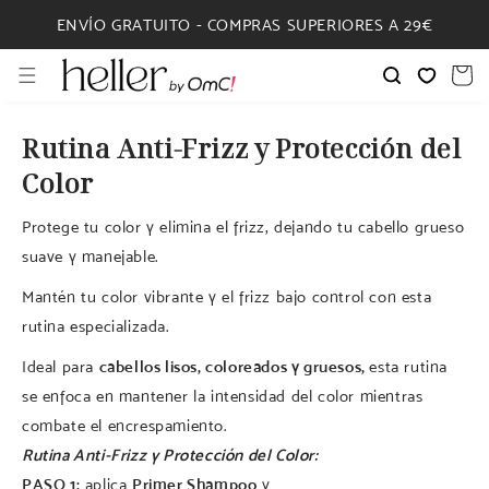
IR
DIRECTAMENTE
ENVÍO GRATUITO - COMPRAS SUPERIORES A 29€
AL CONTENIDO
Carrito
Rutina Anti-Frizz y Protección del
Color
Protege tu color y elimina el frizz, dejando tu cabello grueso
suave y manejable.
Mantén tu color vibrante y el frizz bajo control con esta
rutina especializada.
Ideal para
cabellos lisos, coloreados y gruesos,
esta rutina
se enfoca en mantener la intensidad del color mientras
combate el encrespamiento.
Rutina Anti-Frizz y Protección del Color:
PASO 1:
aplica
Primer Shampoo
y