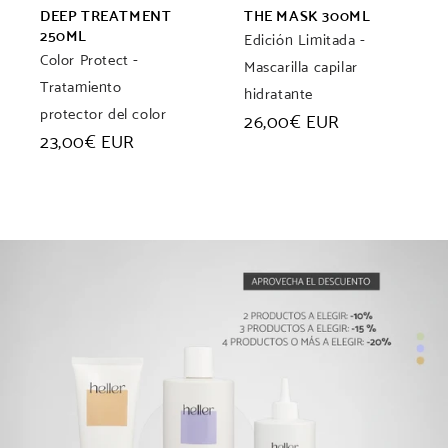
DEEP TREATMENT
THE MASK 300ML
250ML
Edición Limitada -
Color Protect -
Mascarilla capilar
Tratamiento
hidratante
protector del color
Precio
26,00€ EUR
Precio
23,00€ EUR
habitual
habitual