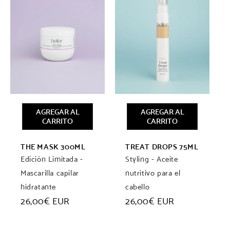
AGREGAR AL
AGREGAR AL
CARRITO
CARRITO
THE MASK 300ML
TREAT DROPS 75ML
Edición Limitada -
Styling - Aceite
Mascarilla capilar
nutritivo para el
hidratante
cabello
Precio
26,00€ EUR
Precio
26,00€ EUR
habitual
habitual