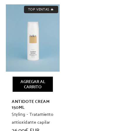
TOP VENTAS 🔥
AGREGAR AL
CARRITO
ANTIDOTE CREAM
150ML
Styling - Tratamiento
antioxidante capilar
Precio
26,00€ EUR