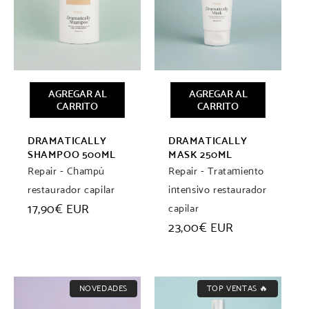
AGREGAR AL
AGREGAR AL
CARRITO
CARRITO
DRAMATICALLY
DRAMATICALLY
SHAMPOO 500ML
MASK 250ML
Repair - Champú
Repair - Tratamiento
restaurador capilar
intensivo restaurador
Precio
17,90€ EUR
capilar
habitual
Precio
23,00€ EUR
habitual
NOVEDADES
TOP VENTAS 🔥