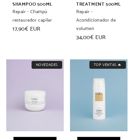
SHAMPOO 500ML
TREATMENT 500ML
Repair - Champú
Repair -
restaurador capilar
Acondicionador de
Precio
17,90€ EUR
volumen
habitual
Precio
34,00€ EUR
habitual
NOVEDADES
TOP VENTAS 🔥