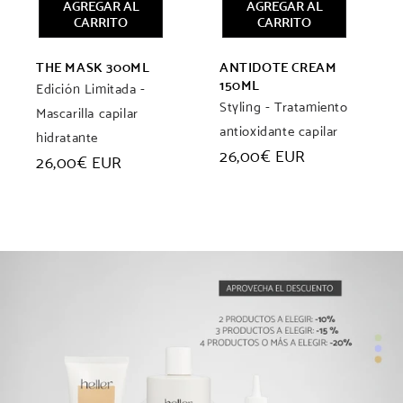
AGREGAR AL
AGREGAR AL
CARRITO
CARRITO
THE MASK 300ML
ANTIDOTE CREAM
150ML
Edición Limitada -
Styling - Tratamiento
Mascarilla capilar
antioxidante capilar
hidratante
Precio
26,00€ EUR
Precio
26,00€ EUR
habitual
habitual