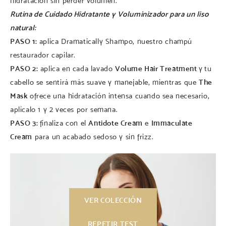
hidratación sin perder volumen.
Rutina de Cuidado Hidratante y Voluminizador para un liso
natural:
PASO 1:
aplica Dramatically Shampo, nuestro champú
restaurador capilar.
PASO 2:
aplica en cada lavado
Volume Hair Treatment
y
tu
cabello se sentirá más suave y manejable, mientras que
The
Mask
ofrece una hidratación intensa cuando sea necesario,
aplícalo 1 y 2 veces por semana.
PASO 3:
finaliza con el
Antidote Cream
e
Immaculate
Cream
para un acabado sedoso y sin frizz.
VER COLECCIÓN
REPETIR TEST