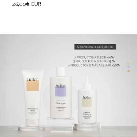
Precio
26,00€ EUR
habitual