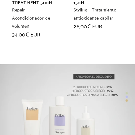
TREATMENT 500ML
150ML
Repair -
Styling - Tratamiento
Acondicionador de
antioxidante capilar
Precio
26,00€ EUR
volumen
habitual
Precio
34,00€ EUR
habitual