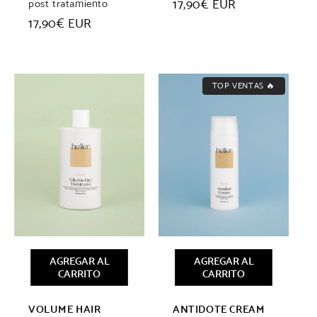
Precio
17,90€ EUR
post tratamiento
habitual
Precio
17,90€ EUR
habitual
TOP VENTAS 🔥
AGREGAR AL
AGREGAR AL
CARRITO
CARRITO
VOLUME HAIR
ANTIDOTE CREAM