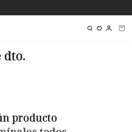
Iniciar
Carrito
sesión
 dto.
ún producto