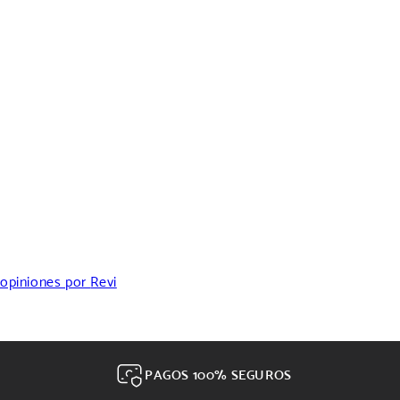
i
ó
n
:
opiniones por
Revi
PAGOS 100% SEGUROS