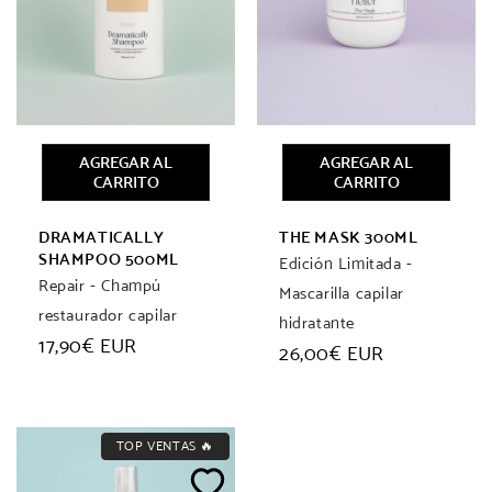
AGREGAR AL
AGREGAR AL
CARRITO
CARRITO
DRAMATICALLY
THE MASK 300ML
SHAMPOO 500ML
Edición Limitada -
Repair - Champú
Mascarilla capilar
restaurador capilar
hidratante
Precio
17,90€ EUR
Precio
26,00€ EUR
habitual
habitual
TOP VENTAS 🔥