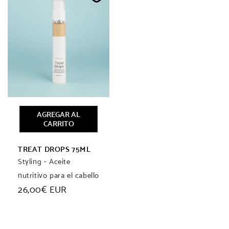
AGREGAR AL
CARRITO
TREAT DROPS 75ML
Styling - Aceite
nutritivo para el cabello
Precio
26,00€ EUR
habitual