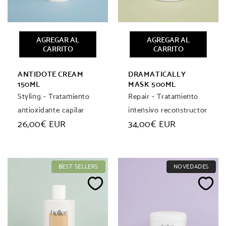
AGREGAR AL
AGREGAR AL
CARRITO
CARRITO
ANTIDOTE CREAM
DRAMATICALLY
150ML
MASK 500ML
Styling - Tratamiento
Repair - Tratamiento
antioxidante capilar
intensivo reconstructor
Precio
26,00€ EUR
Precio
34,00€ EUR
habitual
habitual
BEST SELLERS
NOVEDADES