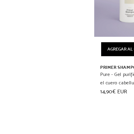
AGREGAR AL
PRIMER SHAMP
Pure - Gel purif
el cuero cabell
Precio
14,90€ EUR
habitual