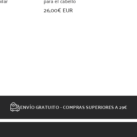
ilar
para el cabello
Precio
26,00€ EUR
habitual
ENVÍO GRATUITO - COMPRAS SUPERIORES A 29€