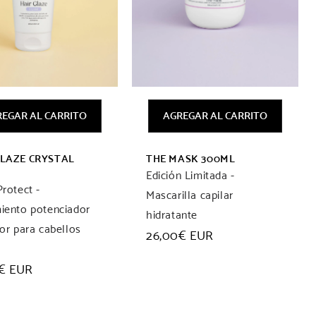
EGAR AL CARRITO
AGREGAR AL CARRITO
GLAZE CRYSTAL
THE MASK 300ML
Edición Limitada -
Protect -
Mascarilla capilar
iento potenciador
hidratante
lor para cabellos
Precio
26,00€ EUR
habitual
o
€ EUR
ual