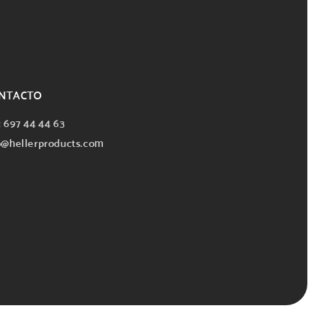
NTACTO
: 697 44 44 63
o@hellerproducts.com