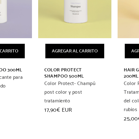
i
ó
n
 CARRITO
AGREGAR AL CARRITO
AGR
:
OO 300ML
COLOR PROTECT
HAIR 
SHAMPOO 500ML
200ML
icante para
Color Protect- Champú
Color 
udo
post color y post
Tratam
tratamiento
del co
Precio
17,90€ EUR
rubios
habitual
Preci
25,00
habit