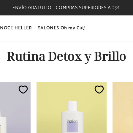
ENVÍO GRATUITO - COMPRAS SUPERIORES A 29€
NOCE HELLER
SALONES Oh my Cut!
C
Rutina Detox y Brillo
o
l
e
c
c