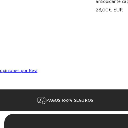
antioxidante cap
Precio
26,00€ EUR
habitual
opiniones por
Revi
PAGOS 100% SEGUROS