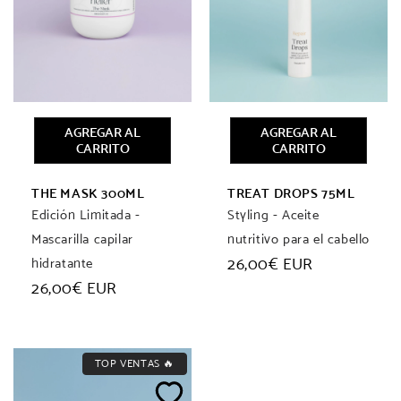
AGREGAR AL
AGREGAR AL
CARRITO
CARRITO
THE MASK 300ML
TREAT DROPS 75ML
Edición Limitada -
Styling - Aceite
Mascarilla capilar
nutritivo para el cabello
Precio
26,00€ EUR
hidratante
habitual
Precio
26,00€ EUR
habitual
TOP VENTAS 🔥