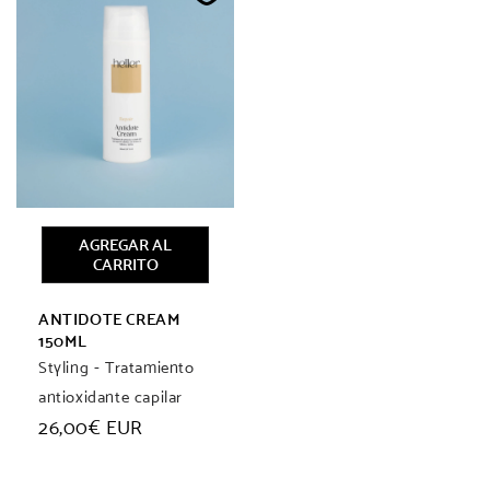
AGREGAR AL
CARRITO
ANTIDOTE CREAM
150ML
Styling - Tratamiento
antioxidante capilar
Precio
26,00€ EUR
habitual