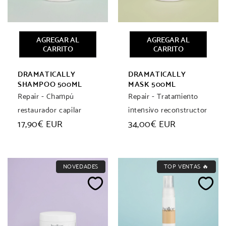
AGREGAR AL
AGREGAR AL
CARRITO
CARRITO
DRAMATICALLY
DRAMATICALLY
SHAMPOO 500ML
MASK 500ML
Repair - Champú
Repair - Tratamiento
restaurador capilar
intensivo reconstructor
Precio
17,90€ EUR
Precio
34,00€ EUR
habitual
habitual
NOVEDADES
TOP VENTAS 🔥