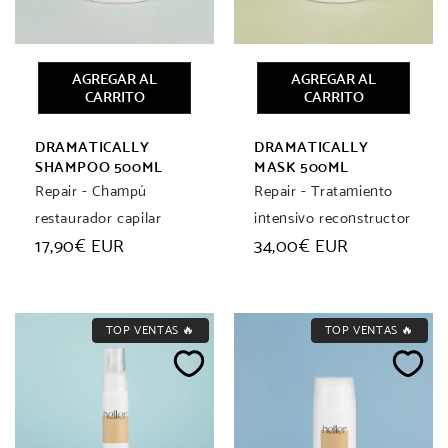
AGREGAR AL
AGREGAR AL
CARRITO
CARRITO
DRAMATICALLY
DRAMATICALLY
SHAMPOO 500ML
MASK 500ML
Repair - Champú
Repair - Tratamiento
restaurador capilar
intensivo reconstructor
Precio
17,90€ EUR
Precio
34,00€ EUR
habitual
habitual
TOP VENTAS 🔥
TOP VENTAS 🔥